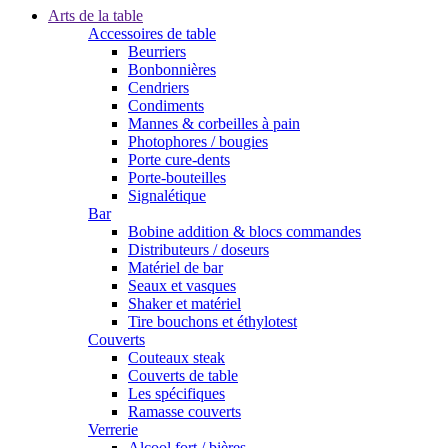
Arts de la table
Accessoires de table
Beurriers
Bonbonnières
Cendriers
Condiments
Mannes & corbeilles à pain
Photophores / bougies
Porte cure-dents
Porte-bouteilles
Signalétique
Bar
Bobine addition & blocs commandes
Distributeurs / doseurs
Matériel de bar
Seaux et vasques
Shaker et matériel
Tire bouchons et éthylotest
Couverts
Couteaux steak
Couverts de table
Les spécifiques
Ramasse couverts
Verrerie
Alcool fort / bières