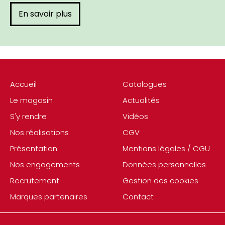
En savoir plus
Accueil
Catalogues
Le magasin
Actualités
S'y rendre
Vidéos
Nos réalisations
CGV
Présentation
Mentions légales / CGU
Nos engagements
Données personnelles
Recrutement
Gestion des cookies
Marques partenaires
Contact