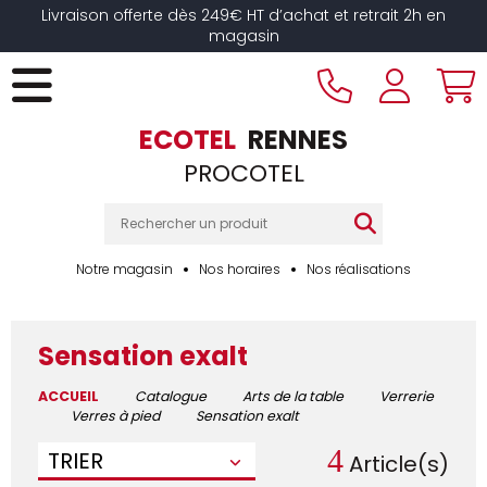
Livraison offerte dès 249€ HT d’achat et retrait 2h en
magasin
ECOTEL
RENNES
PROCOTEL
Notre magasin
Nos horaires
Nos réalisations
Sensation exalt
ACCUEIL
Catalogue
Arts de la table
Verrerie
Verres à pied
Sensation exalt
4
TRIER
Article(s)