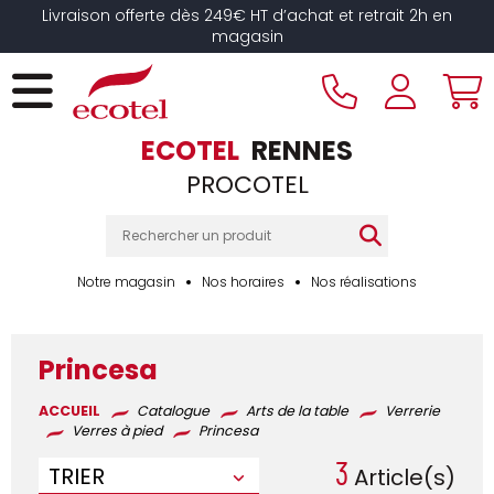
Panneau de gestion des cookies
Livraison offerte dès 249€ HT d’achat et retrait 2h en
magasin
ECOTEL
RENNES
PROCOTEL
Notre magasin
Nos horaires
Nos réalisations
Princesa
ACCUEIL
Catalogue
Arts de la table
Verrerie
Verres à pied
Princesa
3
TRIER
Article(s)