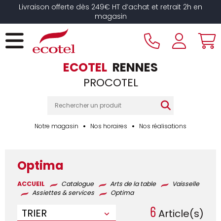
Panneau de gestion des cookies
Livraison offerte dès 249€ HT d’achat et retrait 2h en
magasin
ECOTEL
RENNES
PROCOTEL
Notre magasin
Nos horaires
Nos réalisations
Optima
ACCUEIL
Catalogue
Arts de la table
Vaisselle
Assiettes & services
Optima
6
TRIER
Article(s)