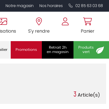
Notre magasin
Nos horaires
02 85 63 03 68
isations
S'y rendre
Panier
Retrait 2h
Produits
ilier
Promotions
en magasin
vert
3
Article(s)