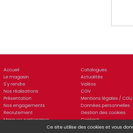
Accueil
Catalogues
Le magasin
Actualités
S'y rendre
Vidéos
Nos réalisations
CGV
Présentation
Mentions légales / CGU
Nos engagements
Données personnelles
Recrutement
Gestion des cookies
Marques partenaires
Contact
Ce site utilise des cookies et vous don