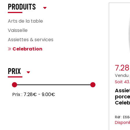
PRODUITS
Arts de la table
Vaisselle
Assiettes & services
Celebration
7.2
PRIX
Vendu 
Soit 43
Assie
Prix :
7.28€
-
9.00€
porce
Celeb
Réf : E6
Disponi