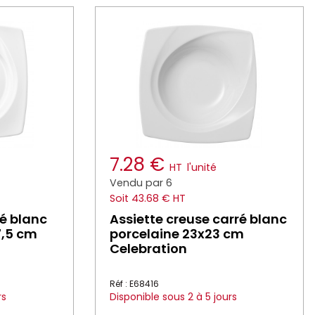
7.28 €
HT
l'unité
Vendu par 6
Soit 43.68 € HT
ré blanc
Assiette creuse carré blanc
7,5 cm
porcelaine 23x23 cm
Celebration
Réf : E68416
rs
Disponible sous 2 à 5 jours