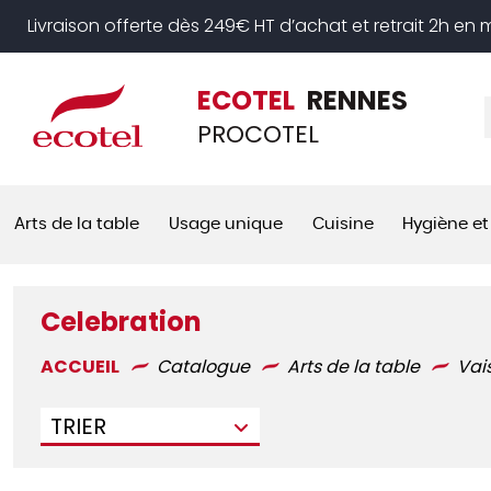
Panneau de gestion des cookies
Livraison offerte dès 249€ HT d’achat et retrait 2h en
ECOTEL
RENNES
PROCOTEL
Arts de la table
Usage unique
Cuisine
Hygiène et
Celebration
ACCUEIL
Catalogue
Arts de la table
Vai
TRIER