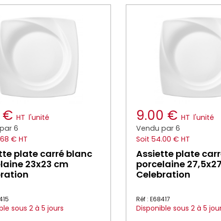
8 €
9.00 €
HT
l'unité
HT
l'unité
par 6
Vendu par 6
.68 € HT
Soit 54.00 € HT
tte plate carré blanc
Assiette plate car
laine 23x23 cm
porcelaine 27,5x2
ration
Celebration
8415
Réf : E68417
ble sous 2 à 5 jours
Disponible sous 2 à 5 jou