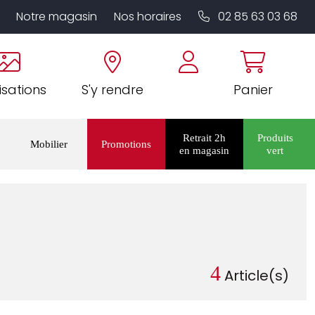
Notre magasin
Nos horaires
02 85 63 03 68
isations
S'y rendre
Panier
Retrait 2h
Produits
Mobilier
Promotions
en magasin
vert
4
Article(s)