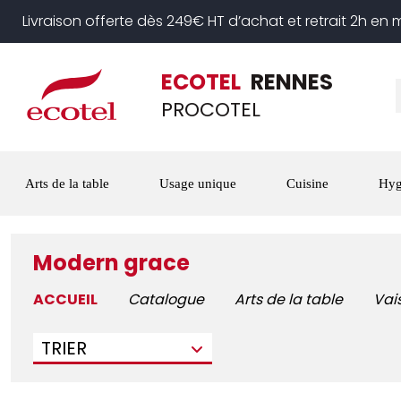
Livraison offerte dès 249€ HT d’achat et retrait 2h en
ECOTEL
RENNES
PROCOTEL
Arts de la table
Usage unique
Cuisine
Hyg
Modern grace
ACCUEIL
Catalogue
Arts de la table
Vai
TRIER