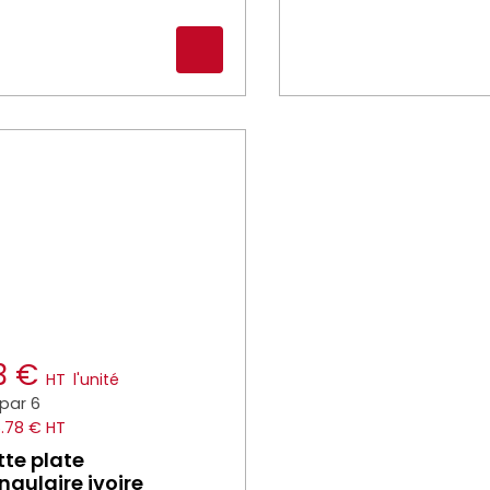
63 €
HT
l'unité
par 6
5.78 € HT
tte plate
ngulaire ivoire