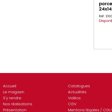
porce
24x1
Réf : E1
Disponi
Accueil
Catalogues
Le magasin
Actualités
S'y rendre
Vidéos
Nos réalisations
CGV
Présentation
Mentions légales / CGU