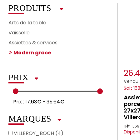
PRODUITS
Arts de la table
Vaisselle
Assiettes & services
Modern grace
26.
PRIX
Vendu 
Soit 15
Assie
Prix :
17.63€
-
35.64€
porce
27x2
Ville
MARQUES
Réf : E6
Disponi
VILLEROY_BOCH (4)