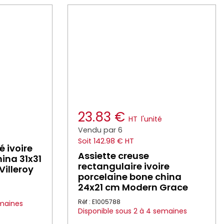
23.83 €
HT
l'unité
Vendu par 6
Soit 142.98 € HT
é ivoire
Assiette creuse
ina 31x31
rectangulaire ivoire
illeroy
porcelaine bone china
24x21 cm Modern Grace
Réf : E1005788
emaines
Disponible sous 2 à 4 semaines