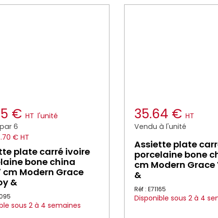
45 €
35.64 €
HT
l'unité
HT
par 6
Vendu à l'unité
8.70 € HT
Assiette plate carr
tte plate carré ivoire
porcelaine bone ch
laine bone china
cm Modern Grace V
7 cm Modern Grace
&
roy &
Réf : E71165
9095
Disponible sous 2 à 4 s
ble sous 2 à 4 semaines