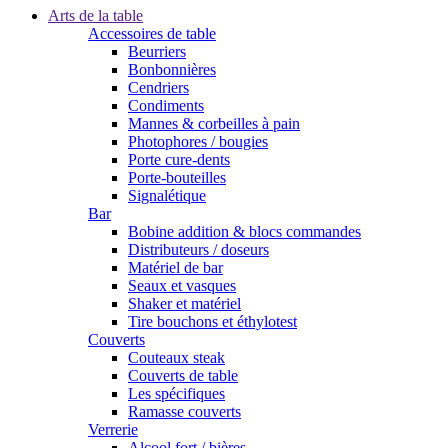
Arts de la table
Accessoires de table
Beurriers
Bonbonnières
Cendriers
Condiments
Mannes & corbeilles à pain
Photophores / bougies
Porte cure-dents
Porte-bouteilles
Signalétique
Bar
Bobine addition & blocs commandes
Distributeurs / doseurs
Matériel de bar
Seaux et vasques
Shaker et matériel
Tire bouchons et éthylotest
Couverts
Couteaux steak
Couverts de table
Les spécifiques
Ramasse couverts
Verrerie
Alcool fort / bières