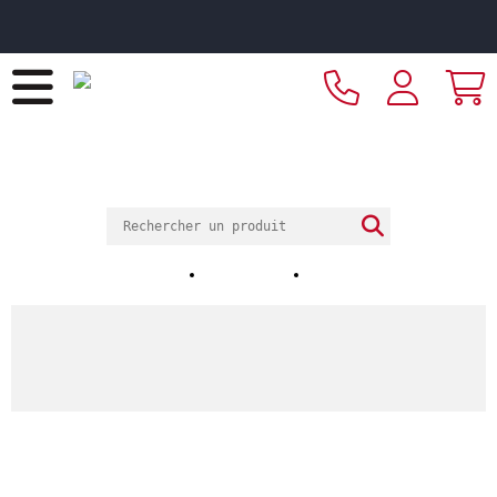
Livraison offerte dès 249€ HT d’achat et retrait 2h en
magasin
ECOTEL
RENNES
PROCOTEL
Notre magasin
Nos horaires
Nos réalisations
ACCUEIL
Catalogue
Arts de la table
Vaisselle
Vaisselle de spécialités
Montagne / crêpes
Assiette plate rond écru grès émaillé Ø 27 cm Gres
Couleur Pro.mundi
Assiette plate rond écru