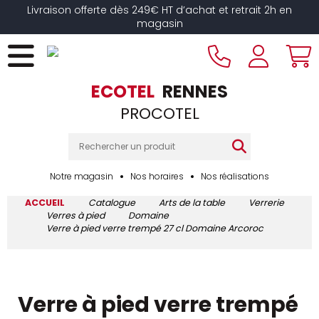
Livraison offerte dès 249€ HT d’achat et retrait 2h en
magasin
ECOTEL
RENNES
PROCOTEL
Notre magasin
Nos horaires
Nos réalisations
ACCUEIL
Catalogue
Arts de la table
Verrerie
Verres à pied
Domaine
Verre à pied verre trempé 27 cl Domaine Arcoroc
Verre à pied verre trempé