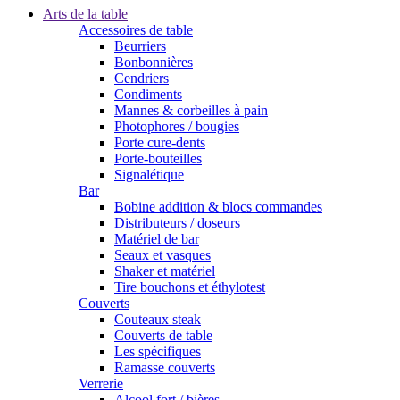
Arts de la table
Accessoires de table
Beurriers
Bonbonnières
Cendriers
Condiments
Mannes & corbeilles à pain
Photophores / bougies
Porte cure-dents
Porte-bouteilles
Signalétique
Bar
Bobine addition & blocs commandes
Distributeurs / doseurs
Matériel de bar
Seaux et vasques
Shaker et matériel
Tire bouchons et éthylotest
Couverts
Couteaux steak
Couverts de table
Les spécifiques
Ramasse couverts
Verrerie
Alcool fort / bières