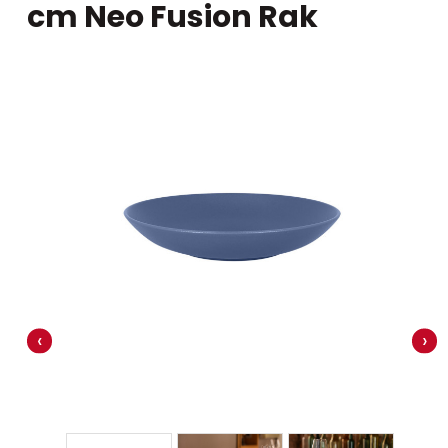
cm Neo Fusion Rak
‹
›