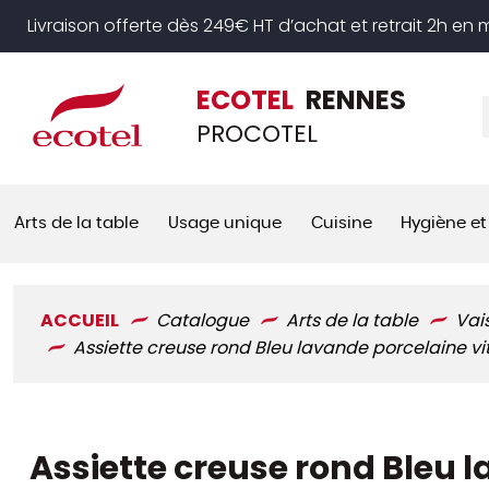
Panneau de gestion des cookies
Livraison offerte dès 249€ HT d’achat et retrait 2h en
ECOTEL
RENNES
PROCOTEL
Arts de la table
Usage unique
Cuisine
Hygiène et
ACCUEIL
Catalogue
Arts de la table
Vai
Assiette creuse rond Bleu lavande porcelaine vit
Assiette creuse rond Bleu l