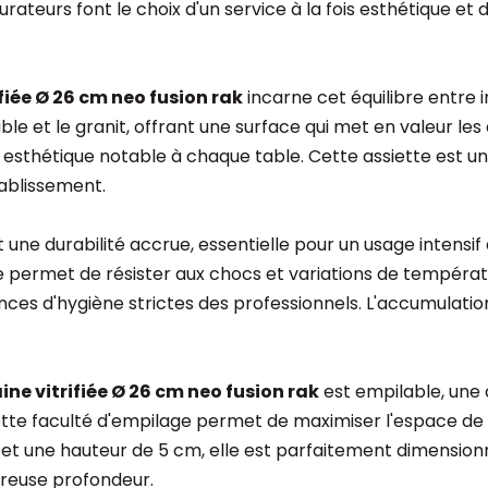
urateurs font le choix d'un service à la fois esthétique 
fiée Ø 26 cm neo fusion rak
incarne cet équilibre entre i
able et le granit, offrant une surface qui met en valeur les 
sthétique notable à chaque table. Cette assiette est une 
ablissement.
t une durabilité accrue, essentielle pour un usage intensi
e permet de résister aux chocs et variations de températ
gences d'hygiène strictes des professionnels. L'accumulati
ne vitrifiée Ø 26 cm neo fusion rak
est empilable, une 
ette faculté d'empilage permet de maximiser l'espace de 
et une hauteur de 5 cm, elle est parfaitement dimensionné
éreuse profondeur.