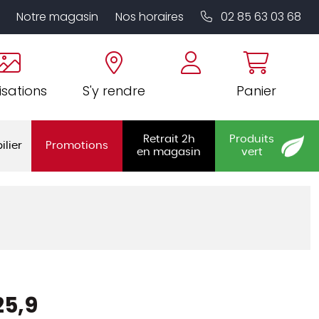
Notre magasin
Nos horaires
02 85 63 03 68
isations
S'y rendre
Panier
Retrait 2h
Produits
ilier
Promotions
en magasin
vert
25,9