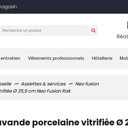
 magasin
Réal
 entretien
Vêtements professionnels
Hôtellerie
Mob
sselle
Assiettes & services
Neo fusion
rifiée Ø 25,9 cm Neo Fusion Rak
avande porcelaine vitrifiée Ø 