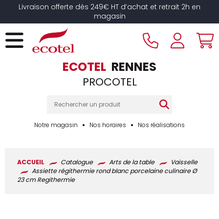
Panneau de gestion des cookies
Livraison offerte dès 249€ HT d’achat et retrait 2h en
magasin
ECOTEL
RENNES
PROCOTEL
Notre magasin
Nos horaires
Nos réalisations
ACCUEIL
Catalogue
Arts de la table
Vaisselle
Assiette régithermie rond blanc porcelaine culinaire Ø
23 cm Regithermie