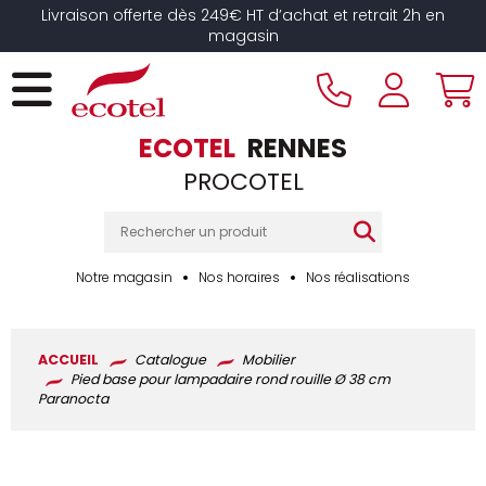
Panneau de gestion des cookies
Livraison offerte dès 249€ HT d’achat et retrait 2h en
magasin
ECOTEL
RENNES
PROCOTEL
Notre magasin
Nos horaires
Nos réalisations
ACCUEIL
Catalogue
Mobilier
Pied base pour lampadaire rond rouille Ø 38 cm
Paranocta