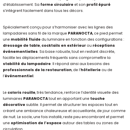
d’établissement. Sa
forme circulaire
et son
profil épuré
s’intègrent facilement dans tous les décors.
Spécialement conçu pour s’harmoniser avec les lignes des
lampadaires sans fil de la marque
PARANOCTA
, ce pied permet
une
mobilité fluide
du luminaire en fonction des configurations :
dressage de table
,
cocktails en extérieur
ou
réceptions
événementielles
. Sa base robuste, tout en restant discrète,
facilite les déplacements fréquents sans compromettre la
stabilité du lampadaire
. Il répond ainsi aux besoins des
professionnels de la restauration
, de l’
hôtellerie
ou de
l’
événementiel
.
Le
coloris rouille
, très tendance, renforce l’identité visuelle des
luminaires
PARANOCTA
tout en apportant une
touche
décorative
subtile. Il permet de structurer les espaces tout en
créant une ambiance chaleureuse et accueillante, de jour comme
de nuit. Le socle, une fois installé, reste peu encombrant et permet
une
optimisation de l’espace
autour des tables ou zones de
circulation.