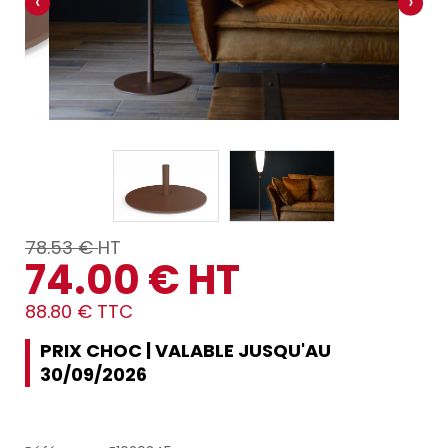
‹
›
78.53 €
HT
74.00 € HT
88.80 € TTC
PRIX CHOC | VALABLE JUSQU'AU
30/09/2026