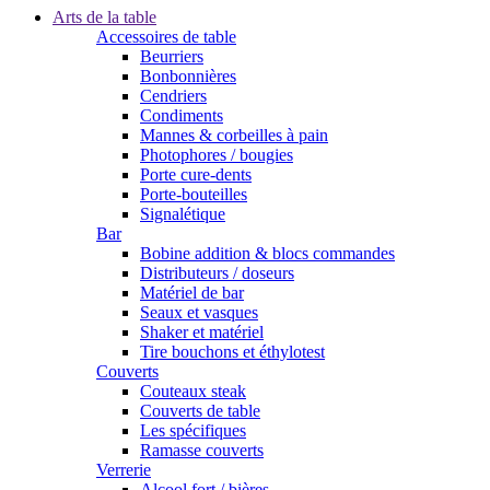
Arts de la table
Accessoires de table
Beurriers
Bonbonnières
Cendriers
Condiments
Mannes & corbeilles à pain
Photophores / bougies
Porte cure-dents
Porte-bouteilles
Signalétique
Bar
Bobine addition & blocs commandes
Distributeurs / doseurs
Matériel de bar
Seaux et vasques
Shaker et matériel
Tire bouchons et éthylotest
Couverts
Couteaux steak
Couverts de table
Les spécifiques
Ramasse couverts
Verrerie
Alcool fort / bières